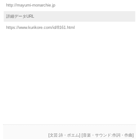
http://mayumi-monarchie.jp
詳細データURL
https://www.kurikore.com/id/8161.html
[
文芸:詩・ポエム
] [
音楽・サウンド:作詞・作曲
]