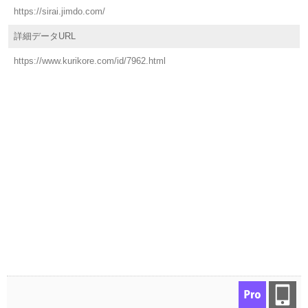
https://sirai.jimdo.com/
詳細データURL
https://www.kurikore.com/id/7962.html