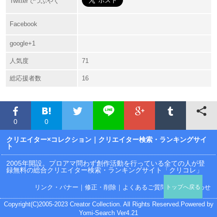
Twitterでつぶやく
Facebook
google+1
人気度
71
総応援者数
16
0
0
クリエイター×コレクション
｜クリエイター検索・ランキングサイ
ト
2005年開設。プロアマ問わず創作活動を行っている全ての人が登
録無料の総合クリエイター検索・ランキングサイト「クリコレ」
リンク・バナー
｜
修正・削除
｜
よくあるご質問
｜
お問い合わせ
トップへ戻る
Copyright(C)2005-2023 Creator Collection. All Rights Reserved.Powered by
Yomi-Search Ver4.21