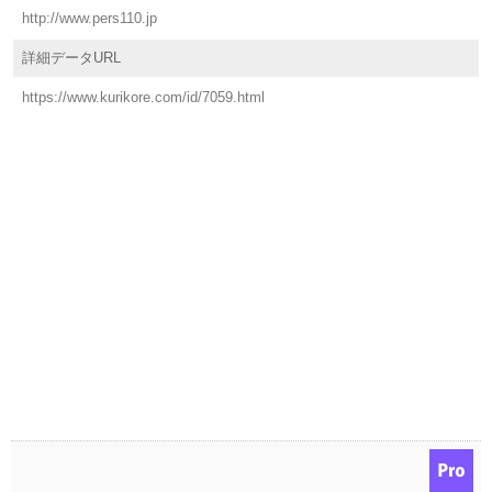
http://www.pers110.jp
詳細データURL
https://www.kurikore.com/id/7059.html