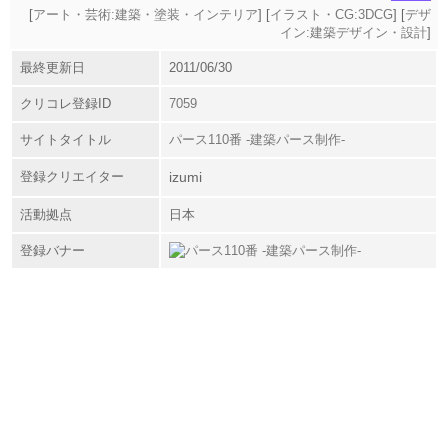
[
アート・芸術:建築・塗装・インテリア
] [
イラスト・CG:3DCG
] [
デザ
イン:建築デザイン・設計
]
最終更新日
2011/06/30
クリコレ登録ID
7059
サイトタイトル
パース110番 -建築パース制作-
登録クリエイター
izumi
活動拠点
日本
登録バナー