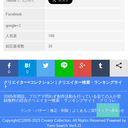
Twitterでつぶやく
Facebook
google+1
人気度
749
総応援者数
16
0
0
クリエイター×コレクション
｜クリエイター検索・ランキングサイ
ト
2005年開設。プロアマ問わず創作活動を行っている全ての人が登
録無料の総合クリエイター検索・ランキングサイト「クリコレ」
リンク・バナー
｜
修正・削除
｜
よくあるご質問
｜
お問い合わせ
トップへ戻る
Copyright(C)2005-2023 Creator Collection. All Rights Reserved.Powered by
Yomi-Search Ver4.21