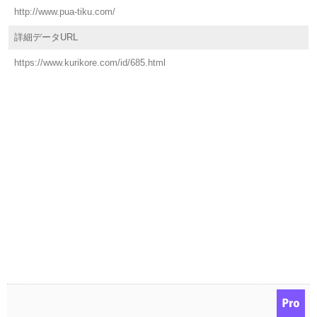
http://www.pua-tiku.com/
詳細データURL
https://www.kurikore.com/id/685.html