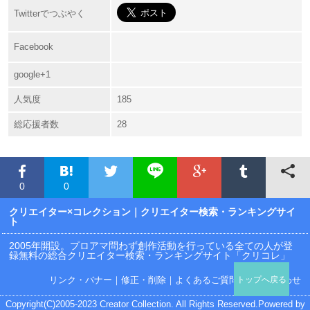
Twitterでつぶやく
Facebook
google+1
人気度
185
総応援者数
28
0
0
クリエイター×コレクション
｜クリエイター検索・ランキングサイ
ト
2005年開設。プロアマ問わず創作活動を行っている全ての人が登
録無料の総合クリエイター検索・ランキングサイト「クリコレ」
リンク・バナー
｜
修正・削除
｜
よくあるご質問
｜
お問い合わせ
トップへ戻る
Copyright(C)2005-2023 Creator Collection. All Rights Reserved.Powered by