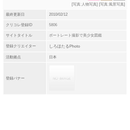
[
写真:人物写真
] [
写真:風景写真
]
最終更新日
2010/02/12
クリコレ登録ID
5806
サイトタイトル
ポートレート撮影で美少女図鑑
登録クリエイター
しろほたるPhoto
活動拠点
日本
登録バナー