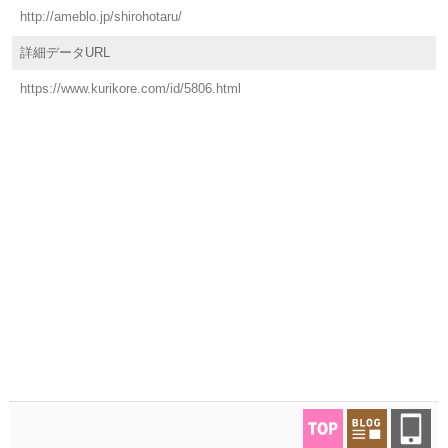
http://ameblo.jp/shirohotaru/
詳細データURL
https://www.kurikore.com/id/5806.html