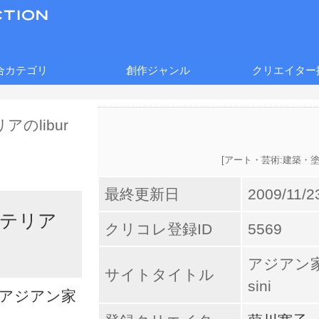
合カテゴリ
創作ジャンル
クリエイター
[
アート・芸術:建築・
最終更新日
2009/11/2
テリア
クリコレ登録ID
5569
アジアン家
サイトタイトル
sini
ルのアジアン家