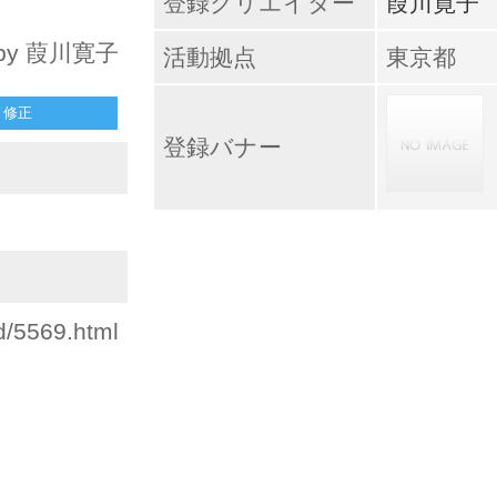
登録クリエイター
葭川寛子
by 葭川寛子
活動拠点
東京都
修正
登録バナー
d/5569.html