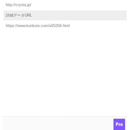
http://crysta.jp/
詳細データURL
https://www.kurikore.com/id/5204.html