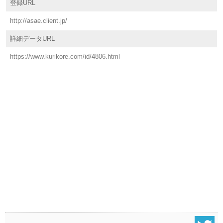
登録URL
http://asae.client.jp/
詳細データURL
https://www.kurikore.com/id/4806.html