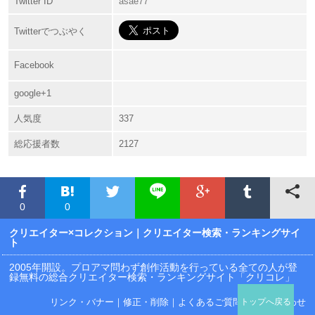
Twitter ID
asae77
Twitterでつぶやく
Facebook
google+1
人気度
337
総応援者数
2127
0
0
クリエイター×コレクション
｜クリエイター検索・ランキングサイ
ト
2005年開設。プロアマ問わず創作活動を行っている全ての人が登
録無料の総合クリエイター検索・ランキングサイト「クリコレ」
リンク・バナー
｜
修正・削除
｜
よくあるご質問
｜
お問い合わせ
トップへ戻る