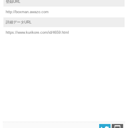
登録URL
http://boxman.awazo.com
詳細データURL
https://www.kurikore.com/id/4659.html