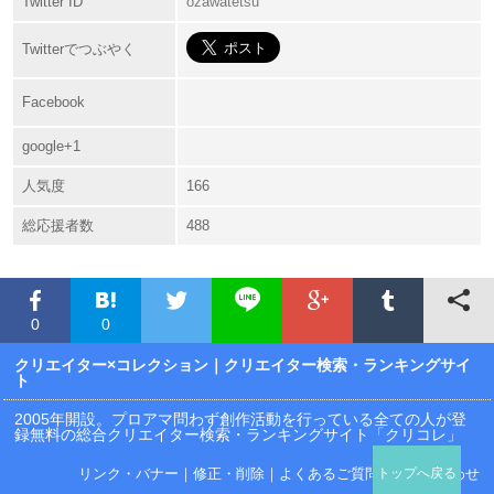
Twitter ID
ozawatetsu
Twitterでつぶやく
Facebook
google+1
人気度
166
総応援者数
488
0
0
クリエイター×コレクション
｜クリエイター検索・ランキングサイ
ト
2005年開設。プロアマ問わず創作活動を行っている全ての人が登
録無料の総合クリエイター検索・ランキングサイト「クリコレ」
リンク・バナー
｜
修正・削除
｜
よくあるご質問
｜
お問い合わせ
トップへ戻る