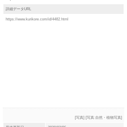
詳細データURL
https://www.kurikore.com/id/4482.html
[
写真
] [
写真:自然・植物写真
]