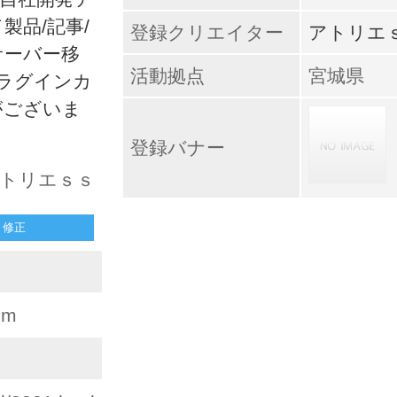
製品/記事/
登録クリエイター
アトリエ
サーバー移
活動拠点
宮城県
ラグインカ
がございま
登録バナー
 アトリエｓｓ
修正
com