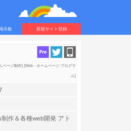
掲示板
新規サイト登録
ームページ制作
] [
Web・ホームページ:プログラ
ム
]
7
ess制作＆各種web開発 アト