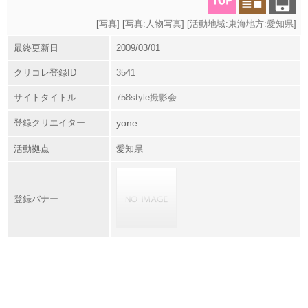
[
写真
] [
写真:人物写真
] [
活動地域:東海地方:愛知県
]
最終更新日
2009/03/01
クリコレ登録ID
3541
サイトタイトル
758style撮影会
登録クリエイター
yone
活動拠点
愛知県
登録バナー