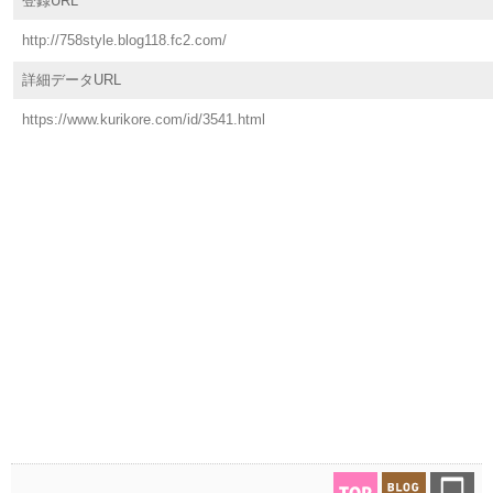
登録URL
http://758style.blog118.fc2.com/
詳細データURL
https://www.kurikore.com/id/3541.html