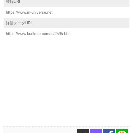
登録URL
https://www.m-universe.net
詳細データURL
https://www.kurikore.com/id/2595.html