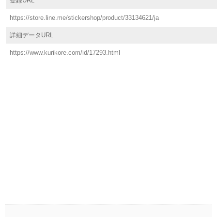
登録URL
https://store.line.me/stickershop/product/33134621/ja
詳細データURL
https://www.kurikore.com/id/17293.html