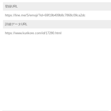
登録URL
https://line.me/S/emoji/?id=69f19b409b8c7868c09ca2dc
詳細データURL
https://www.kurikore.com/id/17280.html