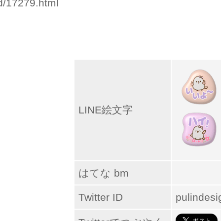
id/17279.html
LINE絵文字
はてな bm
Twitter ID
pulindesi