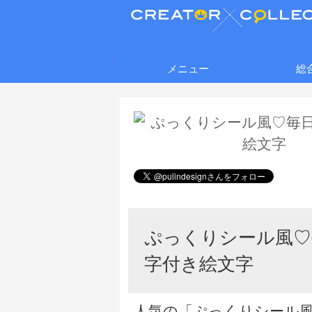
メニュー
総
ぷっくりシール風♡
字付き絵文字
人気の「ぷっくりシール風