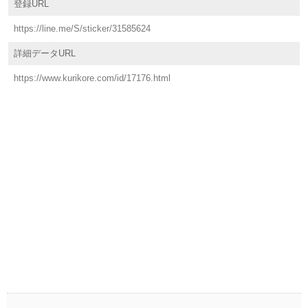
登録URL
https://line.me/S/sticker/31585624
詳細データURL
https://www.kurikore.com/id/17176.html