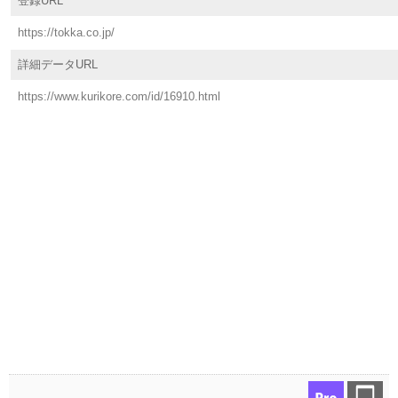
登録URL
https://tokka.co.jp/
詳細データURL
https://www.kurikore.com/id/16910.html