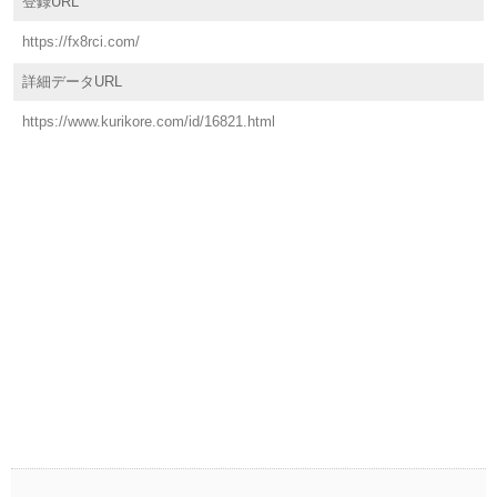
登録URL
https://fx8rci.com/
詳細データURL
https://www.kurikore.com/id/16821.html