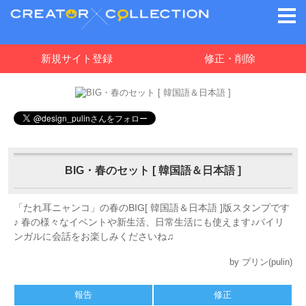
新規サイト登録
修正・削除
BIG・春のセット [ 韓国語＆日本語 ]
「たれ耳ニャンコ」の春のBIG[ 韓国語＆日本語 ]版スタンプです
♪ 春の様々なイベントや新生活、日常生活にも使えます♪バイリ
ンガルに会話をお楽しみくださいね♫
by プリン(pulin)
報告
修正