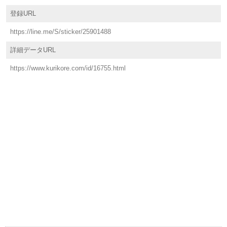
登録URL
https://line.me/S/sticker/25901488
詳細データURL
https://www.kurikore.com/id/16755.html