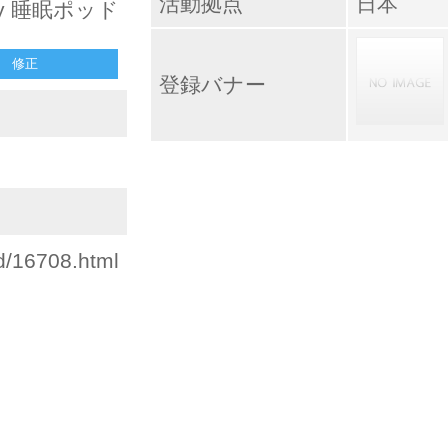
活動拠点
日本
y 睡眠ポッド
修正
登録バナー
id/16708.html