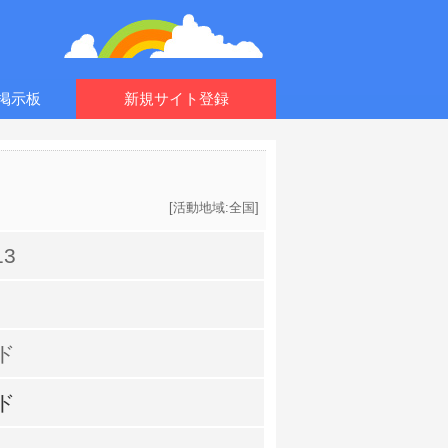
掲示板
新規サイト登録
[
活動地域:全国
]
13
ド
ド