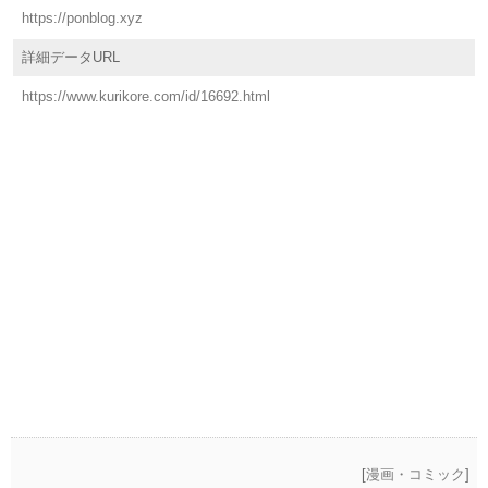
https://ponblog.xyz
詳細データURL
https://www.kurikore.com/id/16692.html
[
漫画・コミック
]