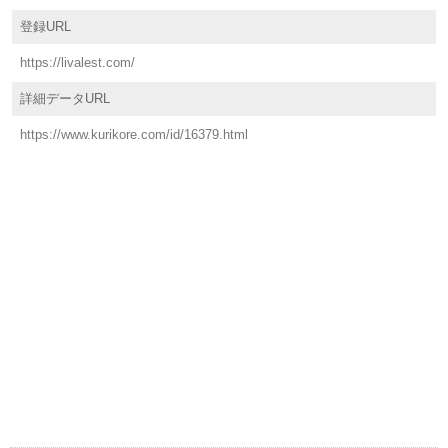
登録URL
https://livalest.com/
詳細データURL
https://www.kurikore.com/id/16379.html