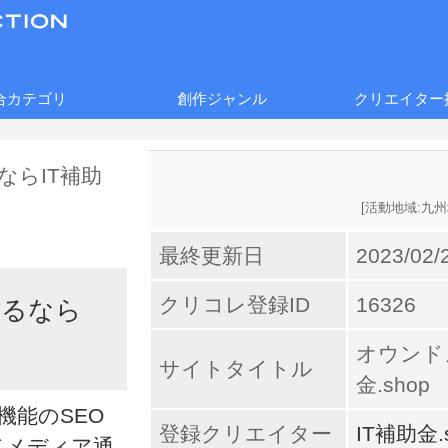
合カテゴリ
創作ジャンル
クリエイター
[
活動地域:九州
最終更新日
2023/02/
クリコレ登録ID
16326
作るなら
オウンド
サイトタイトル
金.shop
機能のSEO
登録クリエイター
IT補助金.
ドメディア通