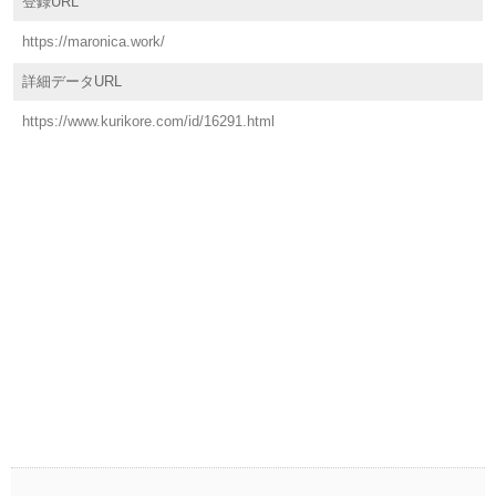
登録URL
https://maronica.work/
詳細データURL
https://www.kurikore.com/id/16291.html