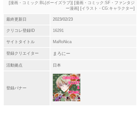
[
漫画・コミック:BL(ボーイズラブ)
] [
漫画・コミック:SF・ファンタジ
ー漫画
] [
イラスト・CG:キャラクター
]
最終更新日
2023/02/23
クリコレ登録ID
16291
サイトタイトル
MaRoNica
登録クリエイター
まろにー
活動拠点
日本
登録バナー