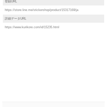
登録URL
https://store.line.me/stickershop/product/15317169/ja
詳細データURL
https://www.kurikore.com/id/15235.html