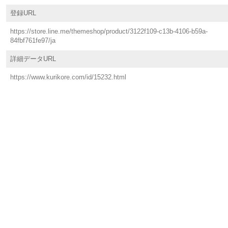
登録URL
https://store.line.me/themeshop/product/3122f109-c13b-4106-b59a-
84fbf761fe97/ja
詳細データURL
https://www.kurikore.com/id/15232.html