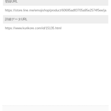
登録URL
https://store.line.me/emojishop/product/60695ad83705a95e2574f5ee/ja
詳細データURL
https://www.kurikore.com/id/15135.html