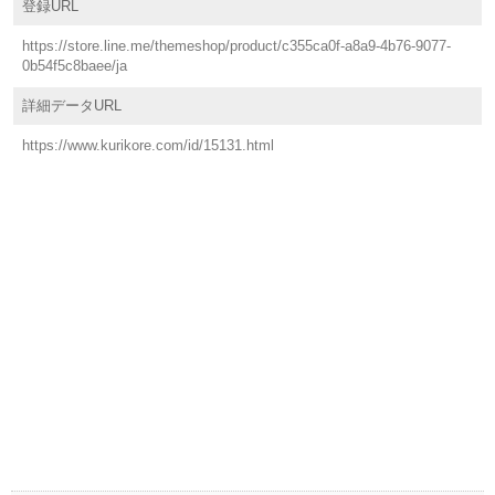
登録URL
https://store.line.me/themeshop/product/c355ca0f-a8a9-4b76-9077-
0b54f5c8baee/ja
詳細データURL
https://www.kurikore.com/id/15131.html