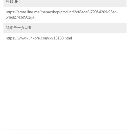
登録URL
https://store.line.me/themeshop/product/2cf8eca6-790f-4269-93ed-
54ed2743d501/ja
詳細データURL
https://www.kurikore.com/id/15130.html