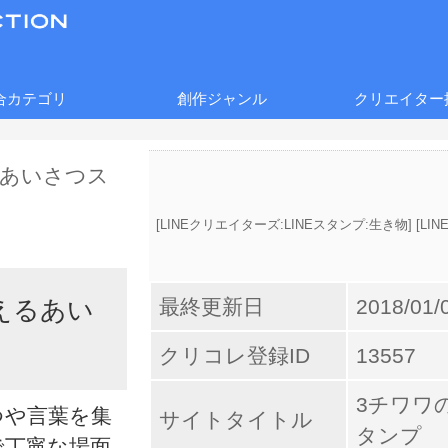
合カテゴリ
創作ジャンル
クリエイター
[
LINEクリエイターズ:LINEスタンプ:生き物
] [
LI
最終更新日
2018/01/
えるあい
クリコレ登録ID
13557
3チワワ
つや言葉を集
サイトタイトル
タンプ
で丁寧な場面