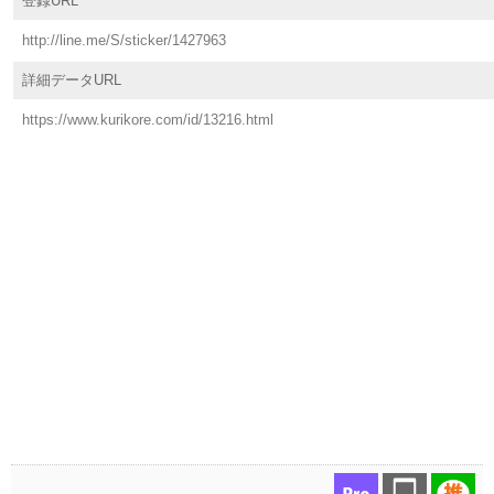
登録URL
http://line.me/S/sticker/1427963
詳細データURL
https://www.kurikore.com/id/13216.html