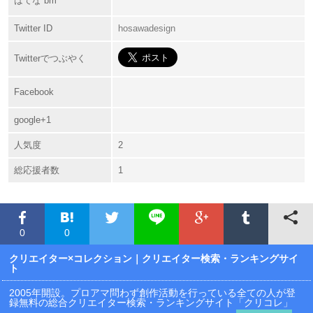
はてな bm
Twitter ID
hosawadesign
Twitterでつぶやく
Facebook
google+1
人気度
2
総応援者数
1
0
0
クリエイター×コレクション
｜クリエイター検索・ランキングサイ
ト
2005年開設。プロアマ問わず創作活動を行っている全ての人が登
録無料の総合クリエイター検索・ランキングサイト「クリコレ」