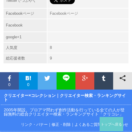
Twitterでつぶやく
Facebookページ
Facebookページ
Facebook
google+1
人気度
8
総応援者数
9
0
0
クリエイター×コレクション
｜クリエイター検索・ランキングサイ
ト
2005年開設。プロアマ問わず創作活動を行っている全ての人が登
録無料の総合クリエイター検索・ランキングサイト「クリコレ」
リンク・バナー
｜
修正・削除
｜
よくあるご質問
｜
お問い合わせ
トップへ戻る