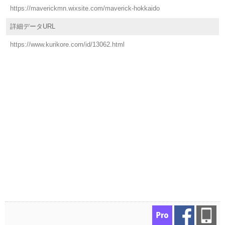
https://maverickmn.wixsite.com/maverick-hokkaido
詳細データURL
https://www.kurikore.com/id/13062.html