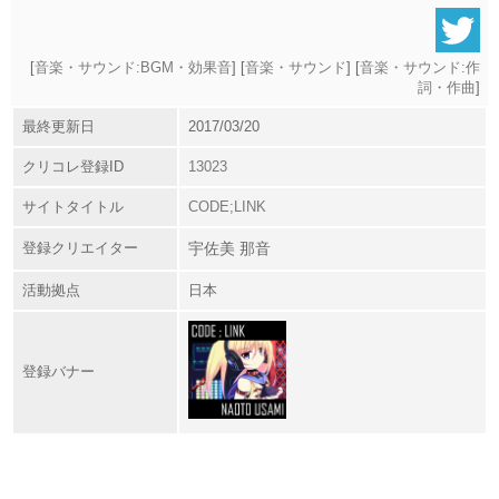
[
音楽・サウンド:BGM・効果音
] [
音楽・サウンド
] [
音楽・サウンド:作
詞・作曲
]
最終更新日
2017/03/20
クリコレ登録ID
13023
サイトタイトル
CODE;LINK
登録クリエイター
宇佐美 那音
活動拠点
日本
登録バナー