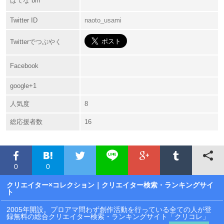
はてな bm
Twitter ID
naoto_usami
Twitterでつぶやく
Facebook
google+1
人気度
8
総応援者数
16
0
0
クリエイター×コレクション
｜クリエイター検索・ランキングサイ
ト
2005年開設。プロアマ問わず創作活動を行っている全ての人が登
録無料の総合クリエイター検索・ランキングサイト「クリコレ」