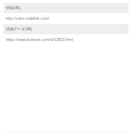
登録URL
http://calm-codelink.com/
詳細データURL
https://www.kurikore.com/id/13023.html