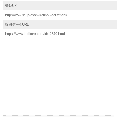
登録URL
http://www.ne.jp/asahi/koubou/aoi-tenshi/
詳細データURL
https://www.kurikore.com/id/12870.html