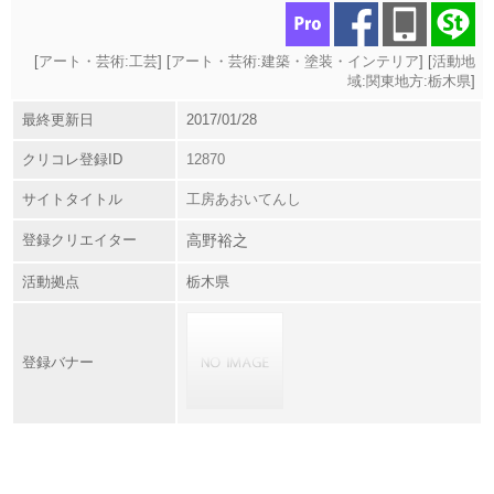
[
アート・芸術:工芸
] [
アート・芸術:建築・塗装・インテリア
] [
活動地
域:関東地方:栃木県
]
最終更新日
2017/01/28
クリコレ登録ID
12870
サイトタイトル
工房あおいてんし
登録クリエイター
高野裕之
活動拠点
栃木県
登録バナー