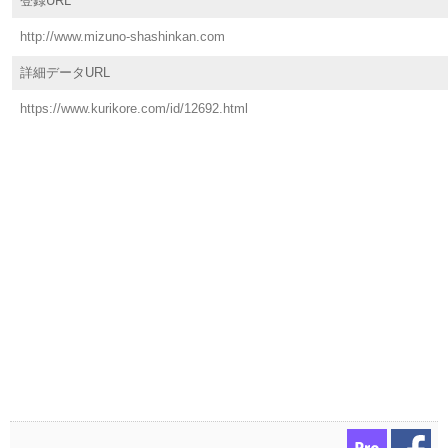
登録URL
http://www.mizuno-shashinkan.com
詳細データURL
https://www.kurikore.com/id/12692.html