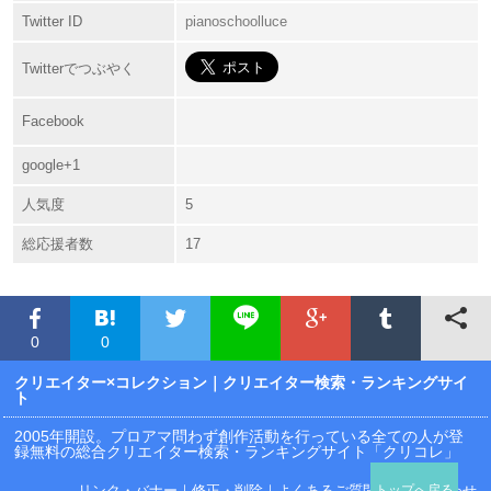
Twitter ID
pianoschoolluce
Twitterでつぶやく
Facebook
google+1
人気度
5
総応援者数
17
0
0
クリエイター×コレクション
｜クリエイター検索・ランキングサイ
ト
2005年開設。プロアマ問わず創作活動を行っている全ての人が登
録無料の総合クリエイター検索・ランキングサイト「クリコレ」
リンク・バナー
｜
修正・削除
｜
よくあるご質問
｜
お問い合わせ
トップへ戻る