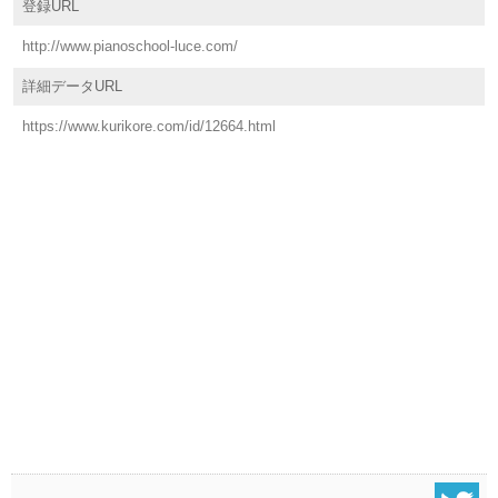
登録URL
http://www.pianoschool-luce.com/
詳細データURL
https://www.kurikore.com/id/12664.html