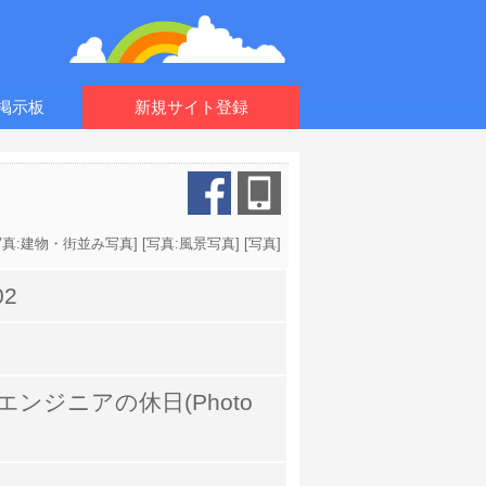
掲示板
新規サイト登録
写真:建物・街並み写真
] [
写真:風景写真
] [
写真
]
02
ンジニアの休日(Photo