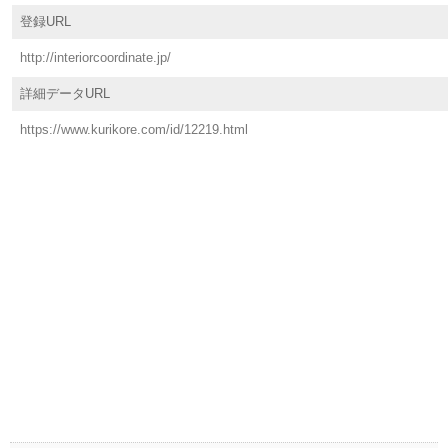
登録URL
http://interiorcoordinate.jp/
詳細データURL
https://www.kurikore.com/id/12219.html