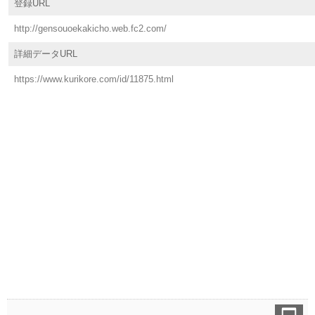
登録URL
http://gensouoekakicho.web.fc2.com/
詳細データURL
https://www.kurikore.com/id/11875.html