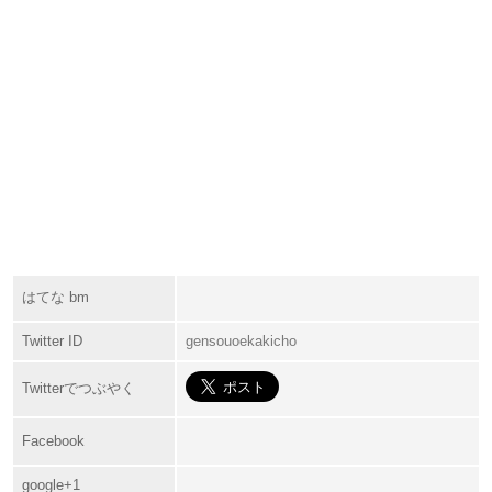
はてな bm
Twitter ID
gensouoekakicho
Twitterでつぶやく
Facebook
google+1