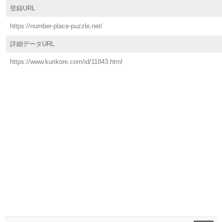
登録URL
https://number-place-puzzle.net/
詳細データURL
https://www.kurikore.com/id/11843.html