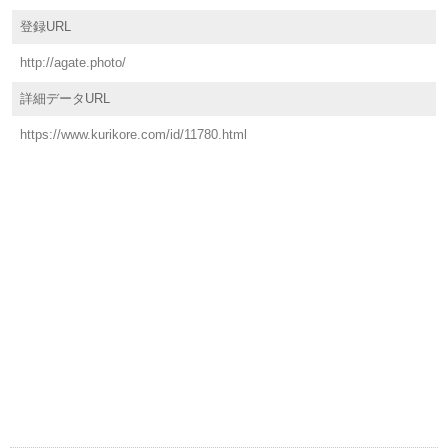
登録URL
http://agate.photo/
詳細データURL
https://www.kurikore.com/id/11780.html