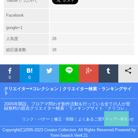
Twitterでつぶやく
Facebook
google+1
人気度
28
総応援者数
18
0
0
クリエイター×コレクション
｜クリエイター検索・ランキングサイ
ト
2005年開設。プロアマ問わず創作活動を行っている全ての人が登
録無料の総合クリエイター検索・ランキングサイト「クリコレ」
リンク・バナー
｜
修正・削除
｜
よくあるご質問
｜
お問い合わせ
トップへ戻る
Copyright(C)2005-2023 Creator Collection. All Rights Reserved.Powered by
Yomi-Search Ver4.21