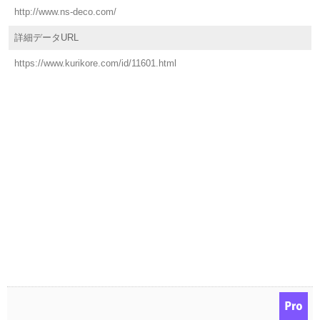
http://www.ns-deco.com/
詳細データURL
https://www.kurikore.com/id/11601.html