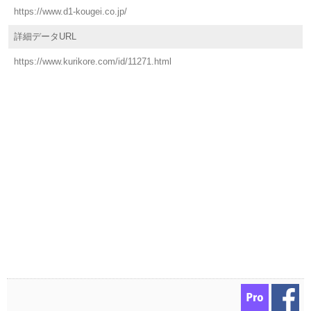
https://www.d1-kougei.co.jp/
詳細データURL
https://www.kurikore.com/id/11271.html