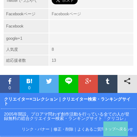
Twitterでつぶやく
Facebookページ
Facebookページ
Facebook
google+1
人気度
8
総応援者数
13
0
0
クリエイター×コレクション
｜クリエイター検索・ランキングサイ
ト
2005年開設。プロアマ問わず創作活動を行っている全ての人が登
録無料の総合クリエイター検索・ランキングサイト「クリコレ」
リンク・バナー
｜
修正・削除
｜
よくあるご質問
｜
お問い合わせ
トップへ戻る