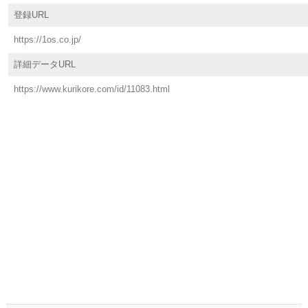
登録URL
https://1os.co.jp/
詳細データURL
https://www.kurikore.com/id/11083.html