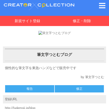
新規サイト登録
修正・削除
筆文字つとむブログ
個性的な筆文字を東急ハンズなどで販売中です
by 筆文字つとむ
報告
修正
登録URL
http://fudemoji.jp/blog